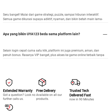
Seru banget! Mulai dari game strategi, puzzle, sampai hiburan interaktif.
Semua game dikurasi supaya adiktif, nyaman, dan bikin betah main lama-
lama.
Apa yang bikin UYA123 beda sama platform lain?
Selain login cepat cuma satu klik, platform ini juga premium, aman, dan
penuh bonus. Rasanya VIP banget, plus akses ke game online terbaik tanpa
ribet.
Extended Warranty
Free Delivery
Trusted Tech
Got a question? Look no
Available on all our
Delivered Fast
further calls us.
products.
now in 90 Minutes