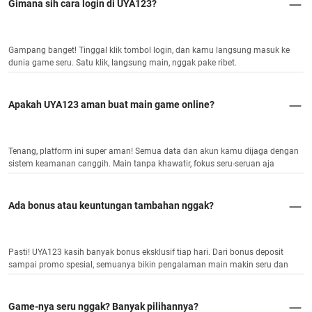
Gimana sih cara login di UYA123?
Gampang banget! Tinggal klik tombol login, dan kamu langsung masuk ke
dunia game seru. Satu klik, langsung main, nggak pake ribet.
Apakah UYA123 aman buat main game online?
Tenang, platform ini super aman! Semua data dan akun kamu dijaga dengan
sistem keamanan canggih. Main tanpa khawatir, fokus seru-seruan aja
Ada bonus atau keuntungan tambahan nggak?
Pasti! UYA123 kasih banyak bonus eksklusif tiap hari. Dari bonus deposit
sampai promo spesial, semuanya bikin pengalaman main makin seru dan
menguntungkan.
Game-nya seru nggak? Banyak pilihannya?