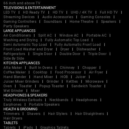
66 inch and above TV
TELEVISIONS & ENTERTAINMENT
LED TV
HD Ready TV
HD TV
UHD / 4K TV
Full HD TV
Streaming Devices
Audio Accessories
Gaming Consoles
Gaming Controllers
Soundbars
Home Theatre
Speakers
Party Speakers
LARGE APPLIANCES
Air Conditioners
Split AC
Window AC
Portable AC
Washing and Drying
Fully Automatic Top Load
Semi Automatic Top Load
Fully Automatic Front Load
Front Load Washer and Dryer
Dryer
Dishwasher
Refrigerators
Single Door
Double Door
Triple Door
Side By Side
KITCHEN APPLIANCES
Atta Maker
Built In Ovens
Chimney
Chopper
Coffee Maker
Cooktop
Food Processor
Air Fryer
Hand Blender
Hand Mixer
HOB
Juicer
Juicer Mixer Grinders
Grinder
Kettles
Microwave
Oven
Toaster
Popup Toaster
Sandwich Toaster
Wet Grinder
Mixer
HEADPHONES & SPEAKERS
Truly Wireless Earbuds
Neckbands
Headphones
Earphones
Portable Speakers
HEALTH & GROOMING
Trimmers
Shavers
Hair Stylers
Hair Straightners
Hair Dryers
TABLETS
Tablets
iPads
Graphics Tablets