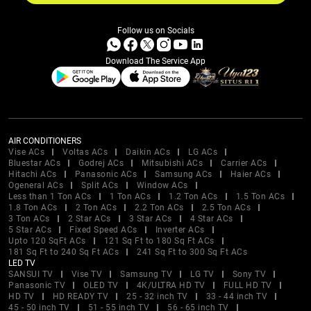
Follow us on Socials
Download The Service App
AIR CONDITIONERS
Vise ACs
Voltas ACs
Daikin ACs
LG ACs
Bluestar ACs
Godrej ACs
Mitsubishi ACs
Carrier ACs
Hitachi ACs
Panasonic ACs
Samsung ACs
Haier ACs
Ogeneral ACs
Split ACs
Window ACs
Less than 1 Ton ACs
1 Ton ACs
1.2 Ton ACs
1.5 Ton ACs
1.8 Ton ACs
2 Ton ACs
2.2 Ton ACs
2.5 Ton ACs
3 Ton ACs
2 Star ACs
3 Star ACs
4 Star ACs
5 Star ACs
Fixed Speed ACs
Inverter ACs
Upto 120 SqFt ACs
121 Sq Ft to 180 Sq Ft ACs
181 Sq Ft to 240 Sq Ft ACs
241 Sq Ft to 300 Sq Ft ACs
LED TV
SANSUI TV
Vise TV
Samsung TV
LG TV
Sony TV
Panasonic TV
OLED TV
4K/ULTRA HD TV
FULL HD TV
HD TV
HD READY TV
25 - 32 inch TV
33 - 44 inch TV
45 - 50 inch TV
51 - 55 inch TV
56 - 65 inch TV